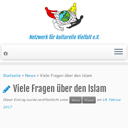
Zum
Inhalt
springen
Netzwerk für kulturelle Vielfalt e.V.
Startseite
»
News
»
Viele Fragen über den Islam
Viele Fragen über den Islam
Dieser Eintrag wurde veröffentlicht unter
am
18. Februar
News
Presse
2017