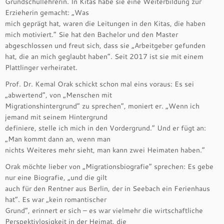
Grundschullehrerin. In Kitas habe sie eine Weiterbildung zur
Erzieherin gemacht: „Was
mich geprägt hat, waren die Leitungen in den Kitas, die haben
mich motiviert.“ Sie hat den Bachelor und den Master
abgeschlossen und freut sich, dass sie „Arbeitgeber gefunden
hat, die an mich geglaubt haben“. Seit 2017 ist sie mit einem
Plattlinger verheiratet.
Prof. Dr. Kemal Orak schickt schon mal eins voraus: Es sei
„abwertend“, von „Menschen mit
Migrationshintergrund“ zu sprechen“, moniert er. „Wenn ich
jemand mit seinem Hintergrund
definiere, stelle ich mich in den Vordergrund.“ Und er fügt an:
„Man kommt dann an, wenn man
nichts Weiteres mehr sieht, man kann zwei Heimaten haben.“
Orak möchte lieber von „Migrationsbiografie“ sprechen: Es gebe
nur eine Biografie, „und die gilt
auch für den Rentner aus Berlin, der in Seebach ein Ferienhaus
hat“. Es war „kein romantischer
Grund“, erinnert er sich – es war vielmehr die wirtschaftliche
Perspektivlosigkeit in der Heimat, die