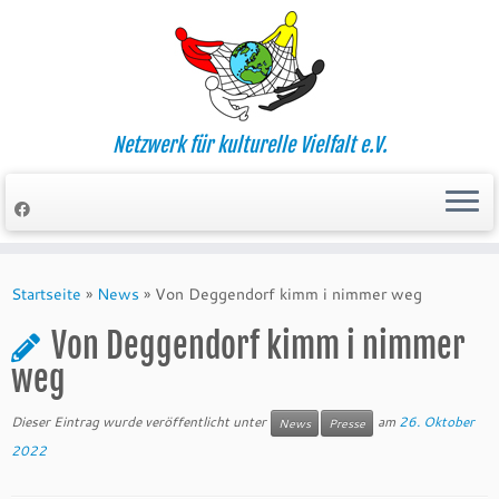
Zum
Inhalt
springen
Netzwerk für kulturelle Vielfalt e.V.
Startseite
»
News
»
Von Deggendorf kimm i nimmer weg
Von Deggendorf kimm i nimmer
weg
Dieser Eintrag wurde veröffentlicht unter
am
26. Oktober
News
Presse
2022